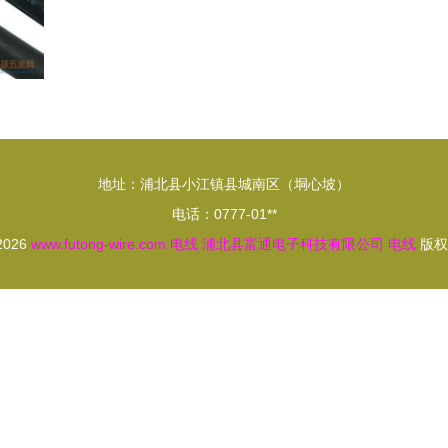
地址：浦北县小江镇县城南区（垌心坡）
电话：0777-01**
 2026
www.futong-wire.com
电线
浦北县富通电子科技有限公司
电线
版权