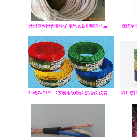
沧州市今日长缨环保 电气设备用电缆产品
选购家用
列表
环威AVR1*0.12安装用软电线 监控线 仪表
四川塔
线产品图片,环威AVR1*0.12安装用软电线
监控线 仪表线产品相册 - 广东环威电线电
缆股份 - 九正