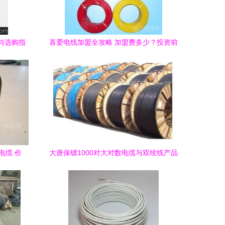
格与选购指
喜爱电线加盟全攻略 加盟费多少？投资前
优势
景如何？
铝电缆 价
大唐保镖1000对大对数电缆与双绞线产品
图片2