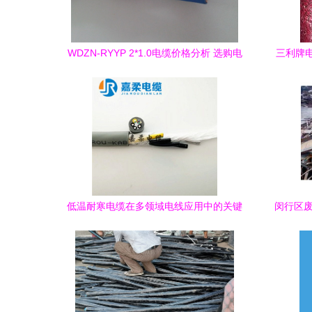
WDZN-RYYP 2*1.0电缆价格分析 选购电
三利牌
线电缆的实用指南
低温耐寒电缆在多领域电线应用中的关键
闵行区废
技术突破
炉