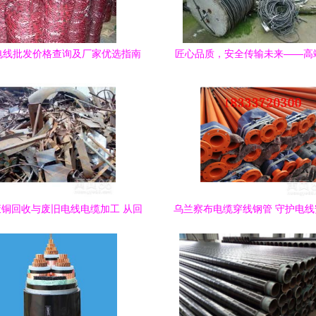
电线批发价格查询及厂家优选指南
匠心品质，安全传输未来——高
线全系列展示
铜回收与废旧电线电缆加工 从回
乌兰察布电缆穿线钢管 守护电
再生到资源循环的价值解析
实护盾