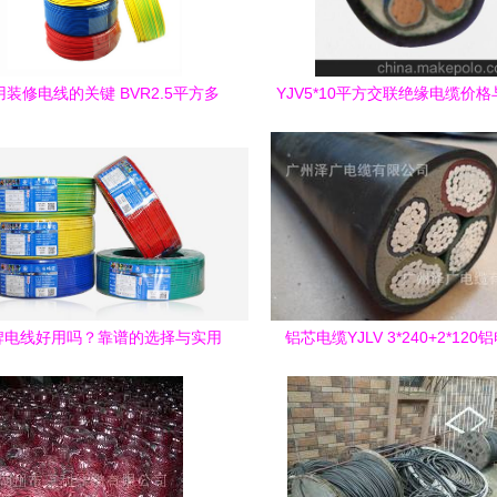
装修电线的关键 BVR2.5平方多
YJV5*10平方交联绝缘电缆价
股铜芯软线为何成为首选
南，解析北京科讯宏盛线缆
牌电线好用吗？靠谱的选择与实用
铝芯电缆YJLV 3*240+2*120
评测
格、厂家与选购指南