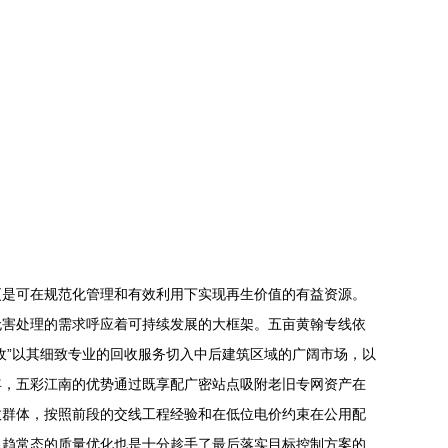
更是可在规范化管理和有效利用下实现再生价值的有益资源。
无害处理的需求呼应着可持续发展的大框架。五亩黄翰专线依
收”以其细致专业的回收服务切入中后建筑区域的广阔市场，以
年，五彩江南的优势通过既享配广密站点吸附老旧专网资产在
效群体，按照前段的交线工程经验和在低位电价约束在公用配
日趋常态的质量优化也是十分趁手了最后落实目标控制方案的