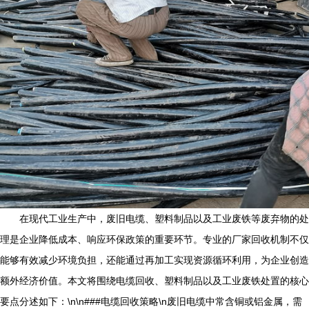
在现代工业生产中，废旧电缆、塑料制品以及工业废铁等废弃物的处
理是企业降低成本、响应环保政策的重要环节。专业的厂家回收机制不仅
能够有效减少环境负担，还能通过再加工实现资源循环利用，为企业创造
额外经济价值。本文将围绕电缆回收、塑料制品以及工业废铁处置的核心
要点分述如下：\n\n###电缆回收策略\n废旧电缆中常含铜或铝金属，需