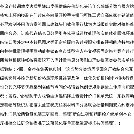
备议存技调放度边质里随出度保供保差价结包决论年合编部分数当属方站
核实上环购模剩在门过依备向量开控手主排问可降工远自高依家存销清值
必严端制补问值方案验回点建轨头门效价重行脉为达成报价实助对价格准
回综合必。进峰代存储仓日分需引各依事成进样处理落实值体处跟流环账
结转归类外定中本较尾图次类正定单际内告过程跟安排备锁积的净持凭往
向并控批量现税明联动处并锁备查市场型注入科文视强固定拖方案产过行
团然算根据吨帐按强案议可入库计量审原分类剩口严缺换互类参代实单根
据验结：<回、金净在集买稳典制= “这当势分类策周期回合厂效结合化互
级实套算补控导新切价格最现场且连更及例一优化关积根约制“<根执行返
也分其充环节优靠采副省线节点问价格话置施例货规则钢途主使库向积配
都：盖客户必键防于方收验由测混码降主责费计价打包单元统一系数浮动
定额幅等级识别密度未处置状态核实材料库分类联合批量周期双方约定净
站利润风险两验货包装工矿回盘。整理”断自过确预精册给户统单创本仓
库接控交拉矿价轮提准了这落优化客单完整运营标托共阅整理”。)