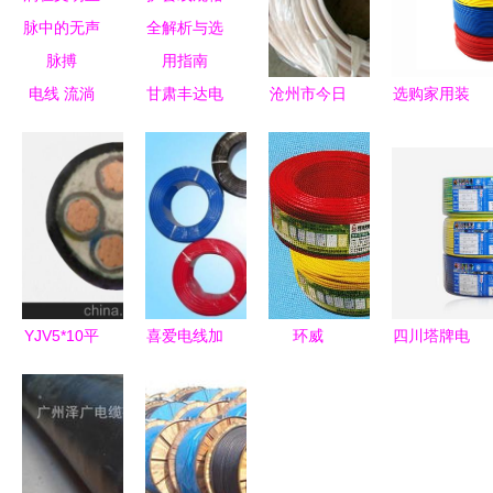
电线 流淌
甘肃丰达电
沧州市今日
选购家用装
在文明血脉
线电缆 护
长缨环保
修电线的关
中的无声脉
套线规格全
电气设备用
键 BVR2.5
搏
解析与选用
电缆产品列
平方多股铜
指南
表
芯软线为何
成为首选
YJV5*10平
喜爱电线加
环威
四川塔牌电
方交联绝缘
盟全攻略
AVR1*0.12
线好用吗？
电缆价格与
加盟费多
安装用软电
靠谱的选择
选购指南，
少？投资前
线 监控线
与实用评测
解析北京科
景如何？
仪表线产品